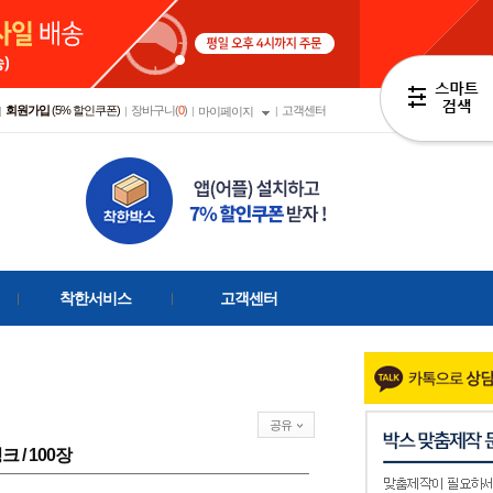
회원가입
(5% 할인쿠폰)
장바구니(
0
)
고객센터
|
|
|
마이페이지
|
착한서비스
고객센터
공유
핑크 / 100장