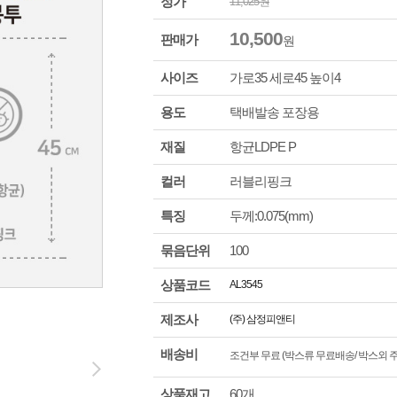
정가
11,025
원
10,500
판매가
원
사이즈
가로
35
세로
45
높이
4
용도
택배발송 포장용
재질
항균LDPE P
컬러
러블리핑크
특징
두께:0.075(mm)
묶음단위
100
상품코드
AL3545
제조사
(주) 삼정피앤티
배송비
조건부 무료 (박스류 무료배송/ 박스외 주문
상품재고
60개