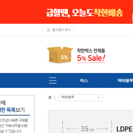
즐겨찾기 추가
박스
택배봉투
택배봉투
홈