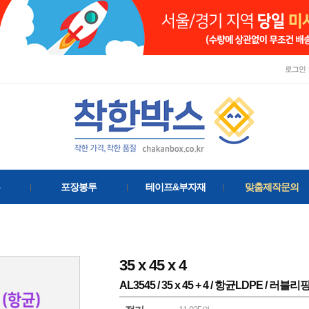
로그인
포장봉투
테이프&부자재
맞춤제작문의
35
x
45
x
4
AL3545 / 35 x 45 + 4 / 항균LDPE / 러블리