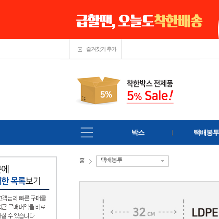
즐겨찾기 추가
박스
택배봉투
택배봉투
홈