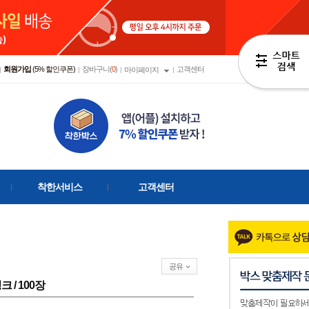
회원가입
(5% 할인쿠폰)
장바구니(
0
)
고객센터
|
|
|
마이페이지
|
착한서비스
고객센터
공유
핑크 / 100장