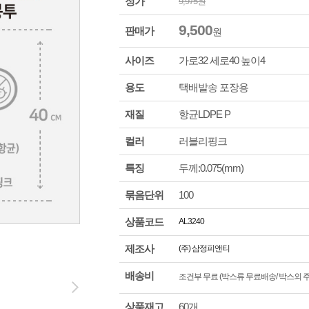
정가
9,975
원
9,500
판매가
원
사이즈
가로
32
세로
40
높이
4
용도
택배발송 포장용
재질
항균LDPE P
컬러
러블리핑크
특징
두께:0.075(mm)
묶음단위
100
상품코드
AL3240
제조사
(주) 삼정피앤티
배송비
조건부 무료 (박스류 무료배송/ 박스외 주문
상품재고
60개