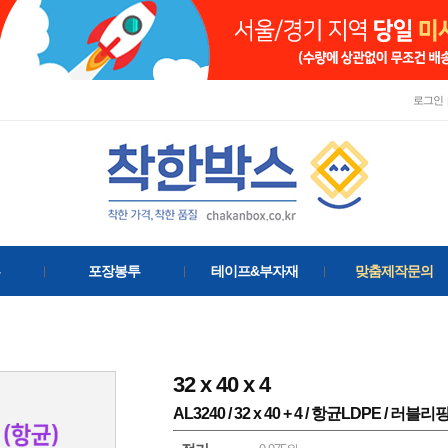
로그인
포장봉투
테이프&부자재
맞춤제작문의
32
x
40
x
4
AL3240 / 32 x 40 + 4 / 항균LDPE / 러블리