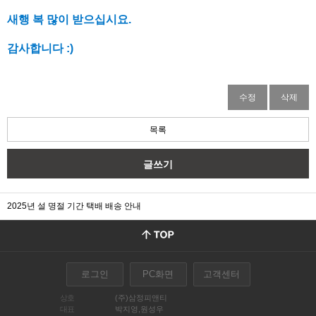
새행 복 많이 받으십시요.
감사합니다 :)
수정
삭제
목록
글쓰기
2025년 설 명절 기간 택배 배송 안내
로그인
PC화면
고객센터
상호
(주)삼정피앤티
대표
박지영,원성우