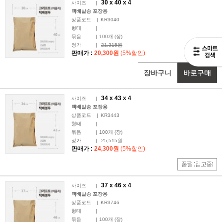
30 x
40
x 4
사이즈
|
택배발송 포장용
상품코드
|
KR3040
형태
|
묶음
|
100
개 (장)
정가
|
21,315원
판매가 :
20,300원
(5%할인)
장바구니
바로구매
34 x
43
x 4
사이즈
|
택배발송 포장용
상품코드
|
KR3443
형태
|
묶음
|
100
개 (장)
정가
|
25,515원
판매가 :
24,300원
(5%할인)
37 x
46
x 4
사이즈
|
택배발송 포장용
상품코드
|
KR3746
형태
|
묶음
|
100
개 (장)