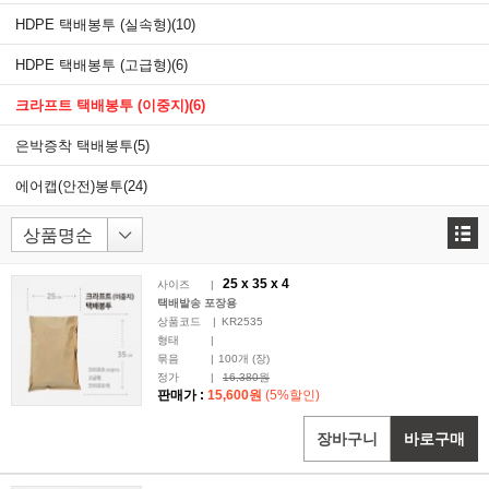
HDPE 택배봉투 (실속형)
(10)
HDPE 택배봉투 (고급형)
(6)
크라프트 택배봉투 (이중지)
(6)
은박증착 택배봉투
(5)
에어캡(안전)봉투
(24)
25 x
35
x 4
사이즈
|
택배발송 포장용
상품코드
|
KR2535
형태
|
묶음
|
100
개 (장)
정가
|
16,380원
판매가 :
15,600원
(5%할인)
장바구니
바로구매