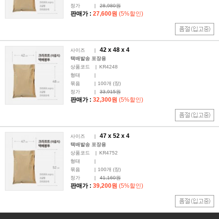
정가
|
28,980원
판매가 :
27,600원
(5%할인)
42 x
48
x 4
사이즈
|
택배발송 포장용
상품코드
|
KR4248
형태
|
묶음
|
100
개 (장)
정가
|
33,915원
판매가 :
32,300원
(5%할인)
47 x
52
x 4
사이즈
|
택배발송 포장용
상품코드
|
KR4752
형태
|
묶음
|
100
개 (장)
정가
|
41,160원
판매가 :
39,200원
(5%할인)