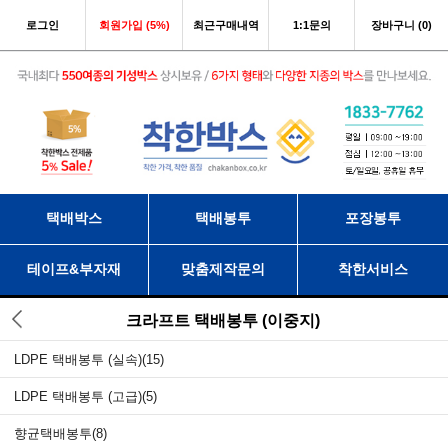
로그인
회원가입 (5%)
최근구매내역
1:1문의
장바구니 (0)
택배박스
택배봉투
포장봉투
테이프&부자재
맞춤제작문의
착한서비스
크라프트 택배봉투 (이중지)
LDPE 택배봉투 (실속)
(15)
LDPE 택배봉투 (고급)
(5)
향균택배봉투
(8)