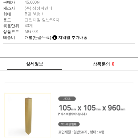
판매가
45,600
원
제조사
(주) 삼정피앤티
형태
B골 /A형 /
용도
표면재질-일반SK지
묶음단위
40개
상품코드
MG-001
배송비
개별(단품무료)
지역별 추가배송
상세정보
0
상품문의