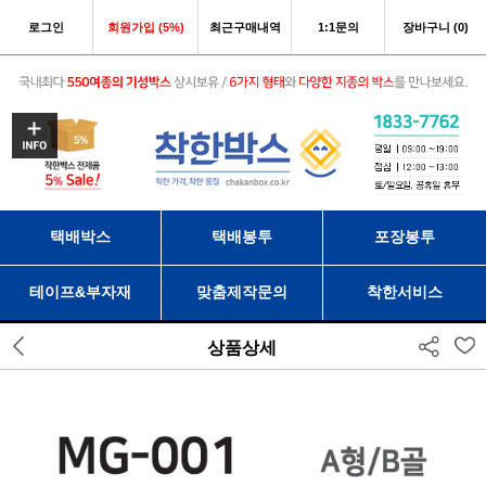
로그인
회원가입 (5%)
최근구매내역
1:1문의
장바구니 (0)
택배박스
택배봉투
포장봉투
테이프&부자재
맞춤제작문의
착한서비스
상품상세