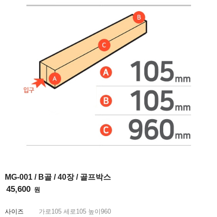
INFO
MG-001 / B골 / 40장 / 골프박스
45,600
원
사이즈
가로
105
세로
105
높이
960