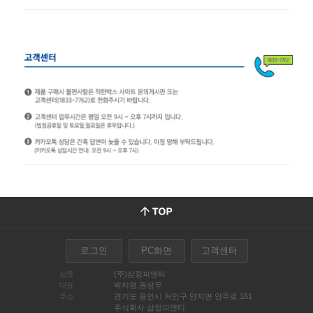
로그인
PC화면
고객센터
상호
(주)삼정피앤티
대표
박지영,원성우
주소
경기도 용인시 처인구 양지면 양주로 161
주식회사 삼정피앤티