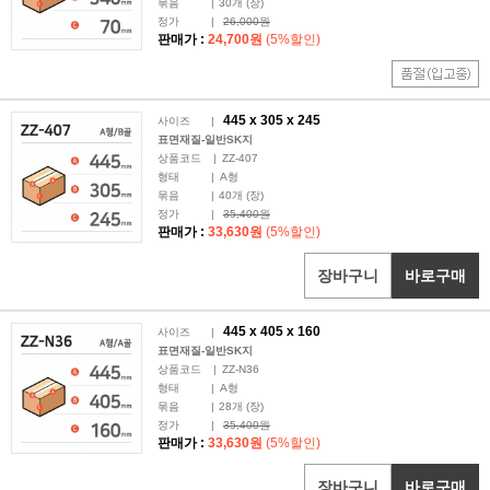
묶음
|
30
개 (장)
정가
|
26,000원
판매가 :
24,700원
(5%할인)
445 x
305
x 245
사이즈
|
표면재질-일반SK지
상품코드
|
ZZ-407
형태
|
A형
묶음
|
40
개 (장)
정가
|
35,400원
판매가 :
33,630원
(5%할인)
장바구니
바로구매
445 x
405
x 160
사이즈
|
표면재질-일반SK지
상품코드
|
ZZ-N36
형태
|
A형
묶음
|
28
개 (장)
정가
|
35,400원
판매가 :
33,630원
(5%할인)
장바구니
바로구매