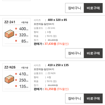
장바구니
바로구매
400 x
320
x 85
사이즈
|
표면재질-일반SK지
상품코드
|
ZZ-241
형태
|
A형
묶음
|
50
개 (장)
정가
|
39,400원
판매가 :
37,430원
(5%할인)
장바구니
바로구매
410 x
250
x 135
사이즈
|
표면재질-일반SK지
상품코드
|
ZZ-N26
형태
|
A형
묶음
|
50
개 (장)
정가
|
33,000원
판매가 :
31,350원
(5%할인)
장바구니
바로구매