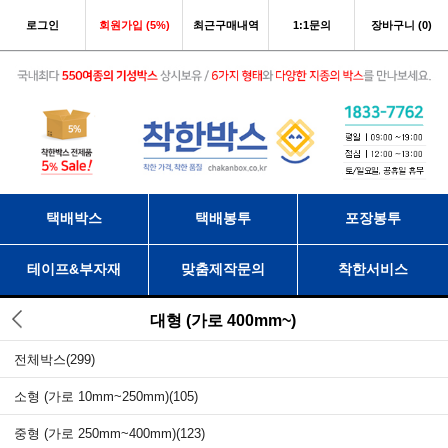
로그인
회원가입 (5%)
최근구매내역
1:1문의
장바구니 (0)
택배박스
택배봉투
포장봉투
테이프&부자재
맞춤제작문의
착한서비스
대형 (가로 400mm~)
전체박스
(299)
소형 (가로 10mm~250mm)
(105)
중형 (가로 250mm~400mm)
(123)