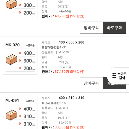
형태
|
A형
묶음
|
60
개 (장)
정가
|
42,400원
판매가 :
40,280원
(5%할인)
장바구니
바로구매
400 x
300
x 200
사이즈
|
표면재질-강한SK지
상품코드
|
MK-020
형태
|
A형
묶음
|
52
개 (장)
정가
|
39,400원
판매가 :
37,430원
(5%할인)
장바구니
바로구매
400 x
310
x 310
사이즈
|
표면재질-일반SK지
상품코드
|
MJ-091
형태
|
A형
묶음
|
30
개 (장)
정가
|
35,400원
판매가 :
33,630원
(5%할인)