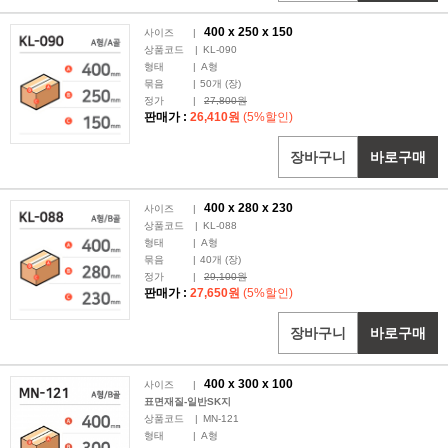
400 x
250
x 150
사이즈
|
상품코드
|
KL-090
형태
|
A형
묶음
|
50
개 (장)
정가
|
27,800원
판매가 :
26,410원
(5%할인)
장바구니
바로구매
400 x
280
x 230
사이즈
|
상품코드
|
KL-088
형태
|
A형
묶음
|
40
개 (장)
정가
|
29,100원
판매가 :
27,650원
(5%할인)
장바구니
바로구매
400 x
300
x 100
사이즈
|
표면재질-일반SK지
상품코드
|
MN-121
형태
|
A형