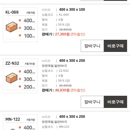
400 x
300
x 100
사이즈
|
상품코드
|
KL-069
형태
|
A형
묶음
|
50
개 (장)
정가
|
28,800원
판매가 :
27,360원
(5%할인)
장바구니
바로구매
400 x
300
x 200
사이즈
|
표면재질-일반SK지
상품코드
|
ZZ-N32
형태
|
A형
묶음
|
36
개 (장)
정가
|
49,400원
판매가 :
46,930원
(5%할인)
장바구니
바로구매
400 x
300
x 200
사이즈
|
표면재질-일반SK지
상품코드
|
MN-122