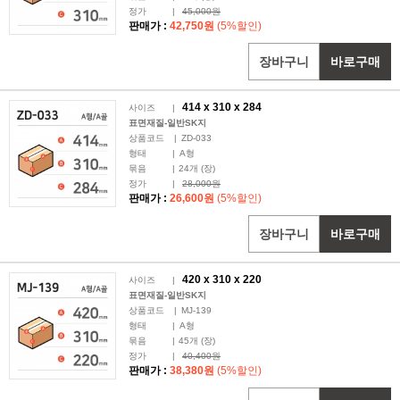
정가
|
45,000원
판매가 :
42,750원
(5%할인)
장바구니
바로구매
414 x
310
x 284
사이즈
|
표면재질-일반SK지
상품코드
|
ZD-033
형태
|
A형
묶음
|
24
개 (장)
정가
|
28,000원
판매가 :
26,600원
(5%할인)
장바구니
바로구매
420 x
310
x 220
사이즈
|
표면재질-일반SK지
상품코드
|
MJ-139
형태
|
A형
묶음
|
45
개 (장)
정가
|
40,400원
판매가 :
38,380원
(5%할인)