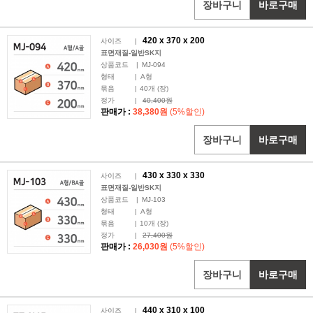
장바구니
바로구매
420 x
370
x 200
사이즈
|
표면재질-일반SK지
상품코드
|
MJ-094
형태
|
A형
묶음
|
40
개 (장)
정가
|
40,400원
판매가 :
38,380원
(5%할인)
장바구니
바로구매
430 x
330
x 330
사이즈
|
표면재질-일반SK지
상품코드
|
MJ-103
형태
|
A형
묶음
|
10
개 (장)
정가
|
27,400원
판매가 :
26,030원
(5%할인)
장바구니
바로구매
440 x
310
x 100
사이즈
|