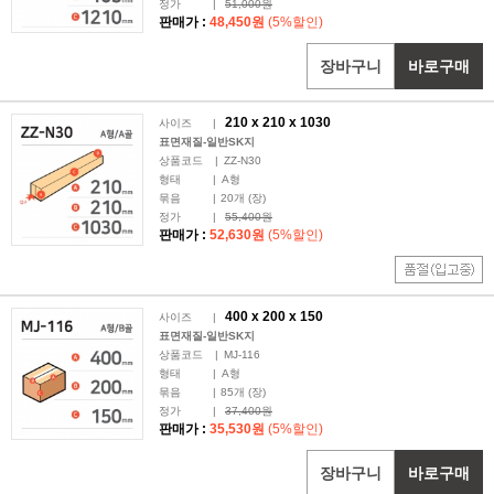
정가
|
51,000원
판매가 :
48,450원
(5%할인)
장바구니
바로구매
210 x
210
x 1030
사이즈
|
표면재질-일반SK지
상품코드
|
ZZ-N30
형태
|
A형
묶음
|
20
개 (장)
정가
|
55,400원
판매가 :
52,630원
(5%할인)
400 x
200
x 150
사이즈
|
표면재질-일반SK지
상품코드
|
MJ-116
형태
|
A형
묶음
|
85
개 (장)
정가
|
37,400원
판매가 :
35,530원
(5%할인)
장바구니
바로구매