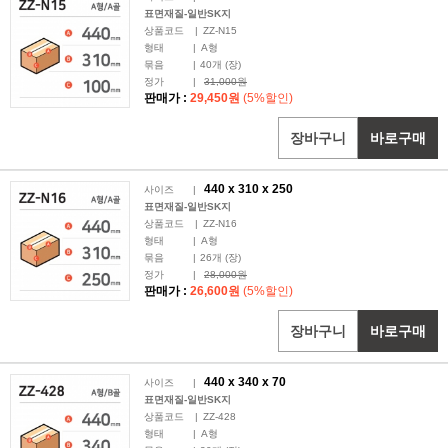
표면재질-일반SK지
상품코드
|
ZZ-N15
형태
|
A형
묶음
|
40
개 (장)
정가
|
31,000원
판매가 :
29,450원
(5%할인)
장바구니
바로구매
440 x
310
x 250
사이즈
|
표면재질-일반SK지
상품코드
|
ZZ-N16
형태
|
A형
묶음
|
26
개 (장)
정가
|
28,000원
판매가 :
26,600원
(5%할인)
장바구니
바로구매
440 x
340
x 70
사이즈
|
표면재질-일반SK지
상품코드
|
ZZ-428
형태
|
A형