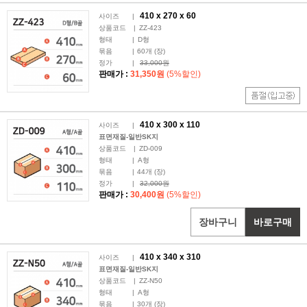
410 x
270
x 60
사이즈
|
상품코드
|
ZZ-423
형태
|
D형
묶음
|
60
개 (장)
정가
|
33,000원
판매가 :
31,350원
(5%할인)
410 x
300
x 110
사이즈
|
표면재질-일반SK지
상품코드
|
ZD-009
형태
|
A형
묶음
|
44
개 (장)
정가
|
32,000원
판매가 :
30,400원
(5%할인)
장바구니
바로구매
410 x
340
x 310
사이즈
|
표면재질-일반SK지
상품코드
|
ZZ-N50
형태
|
A형
묶음
|
30
개 (장)