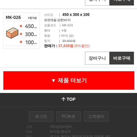
450 x
300
x 100
사이즈
|
표면재질-강한SK지
상품코드
|
MK-026
형태
|
A형
묶음
|
60
개 (장)
정가
|
39,400원
판매가 :
37,430원
(5%할인)
장바구니
바로구매
▼ 제품 더보기
로그인
PC화면
고객센터
상호
(주)삼정피앤티
대표
박지영,원성우
주소
경기도 용인시 처인구 양지면 양주로 161