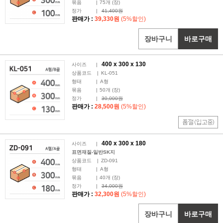
묶음
|
75
개 (장)
정가
|
41,400원
판매가 :
39,330원
(5%할인)
장바구니
바로구매
400 x
300
x 130
사이즈
|
상품코드
|
KL-051
형태
|
A형
묶음
|
50
개 (장)
정가
|
30,000원
판매가 :
28,500원
(5%할인)
400 x
300
x 180
사이즈
|
표면재질-일반SK지
상품코드
|
ZD-091
형태
|
A형
묶음
|
40
개 (장)
정가
|
34,000원
판매가 :
32,300원
(5%할인)
장바구니
바로구매