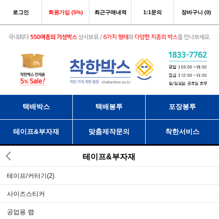
로그인
회원가입 (5%)
최근구매내역
1:1문의
장바구니 (0)
택배박스
택배봉투
포장봉투
테이프&부자재
맞춤제작문의
착한서비스
테이프&부자재
테이프/커터기
(2)
사이즈스티커
공업용 랩