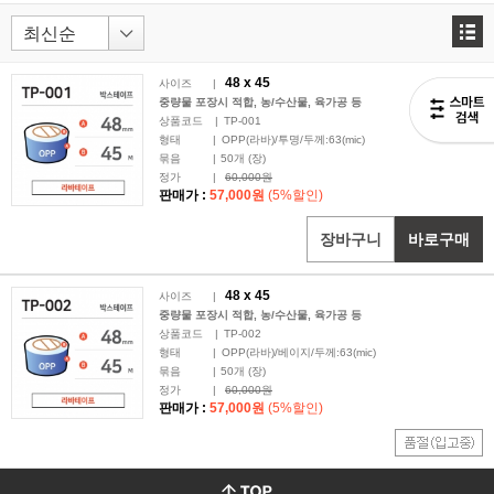
48 x
45
사이즈
|
중량물 포장시 적합, 농/수산물, 육가공 등
상품코드
|
TP-001
형태
|
OPP(라바)/투명/두께:63(mic)
묶음
|
50
개 (장)
정가
|
60,000원
판매가 :
57,000원
(5%할인)
장바구니
바로구매
48 x
45
사이즈
|
중량물 포장시 적합, 농/수산물, 육가공 등
상품코드
|
TP-002
형태
|
OPP(라바)/베이지/두께:63(mic)
묶음
|
50
개 (장)
정가
|
60,000원
판매가 :
57,000원
(5%할인)