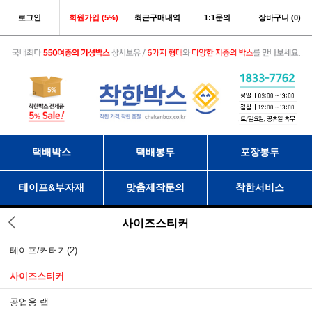
로그인
회원가입 (5%)
최근구매내역
1:1문의
장바구니 (0)
택배박스
택배봉투
포장봉투
테이프&부자재
맞춤제작문의
착한서비스
사이즈스티커
테이프/커터기
(2)
사이즈스티커
공업용 랩