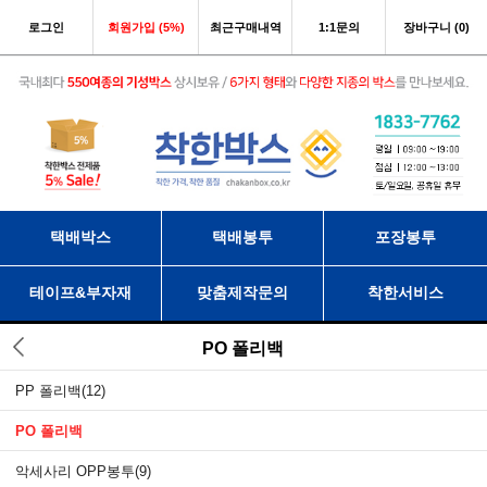
로그인
회원가입 (5%)
최근구매내역
1:1문의
장바구니 (0)
택배박스
택배봉투
포장봉투
테이프&부자재
맞춤제작문의
착한서비스
PO 폴리백
PP 폴리백
(12)
PO 폴리백
악세사리 OPP봉투
(9)