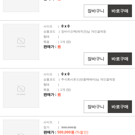
장바구니
바로구매
0 x
0
사이즈
|
상품코드
|
장바이오텍(제작건)님 개인결제창
형태
|
묶음
|
1
개 (장)
판매가 :
원
장바구니
바로구매
0 x
0
사이즈
|
상품코드
|
주식회사온드(반품택배비)님 개인결제창
형태
|
묶음
|
1
개 (장)
판매가 :
원
장바구니
바로구매
사이즈
|
정가
|
500,000원
판매가 :
500,000원
(%할인)