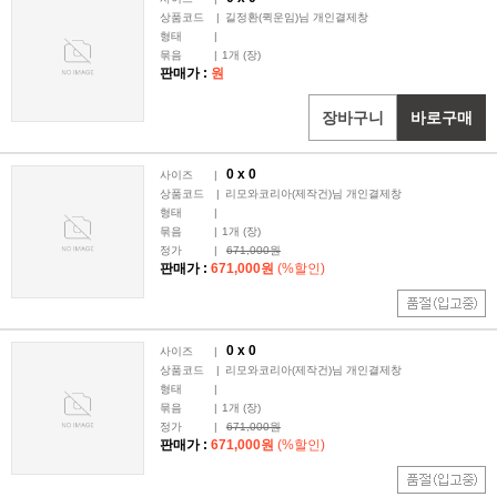
상품코드
|
길정환(퀵운임)님 개인결제창
형태
|
묶음
|
1
개 (장)
판매가 :
원
장바구니
바로구매
0 x
0
사이즈
|
상품코드
|
리모와코리아(제작건)님 개인결제창
형태
|
묶음
|
1
개 (장)
정가
|
671,000원
판매가 :
671,000원
(%할인)
0 x
0
사이즈
|
상품코드
|
리모와코리아(제작건)님 개인결제창
형태
|
묶음
|
1
개 (장)
정가
|
671,000원
판매가 :
671,000원
(%할인)