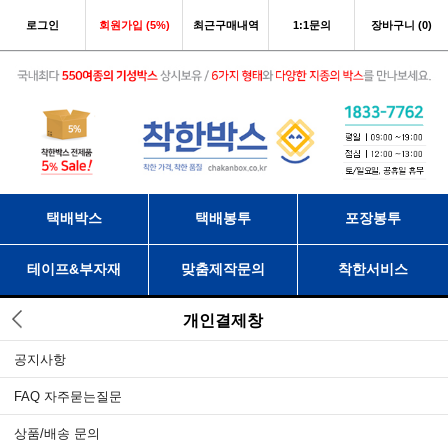
로그인
회원가입 (5%)
최근구매내역
1:1문의
장바구니 (0)
택배박스
택배봉투
포장봉투
테이프&부자재
맞춤제작문의
착한서비스
개인결제창
공지사항
FAQ 자주묻는질문
상품/배송 문의