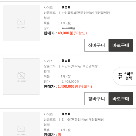
0 x
0
사이즈
|
상품코드
|
바임글로벌(퀵운임비)님 개인결제창
형태
|
묶음
|
1
개 (장)
정가
|
49,000원
판매가 :
49,000원
(%할인)
장바구니
바로구매
0 x
0
사이즈
|
상품코드
|
다난다(제작)님 개인결제창
형태
|
묶음
|
1
개 (장)
정가
|
1,408,000원
판매가 :
1,408,000원
(%할인)
장바구니
바로구매
0 x
0
사이즈
|
상품코드
|
김나연(퀵운임비)님 개인결제창
형태
|
묶음
|
1
개 (장)
판매가 :
원