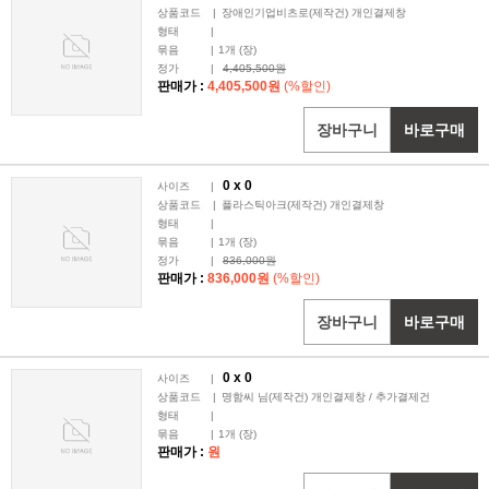
상품코드
|
장애인기업비츠로(제작건) 개인결제창
형태
|
묶음
|
1
개 (장)
정가
|
4,405,500원
판매가 :
4,405,500원
(%할인)
장바구니
바로구매
0 x
0
사이즈
|
상품코드
|
플라스틱아크(제작건) 개인결제창
형태
|
묶음
|
1
개 (장)
정가
|
836,000원
판매가 :
836,000원
(%할인)
장바구니
바로구매
0 x
0
사이즈
|
상품코드
|
명함씨 님(제작건) 개인결제창 / 추가결제건
형태
|
묶음
|
1
개 (장)
판매가 :
원