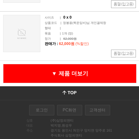
0 x
0
사이즈
|
상품코드
|
정봉용(퀵운임비)님 개인결제창
형태
|
묶음
|
1
개 (장)
정가
|
62,000원
판매가 :
62,000원
(%할인)
▼ 제품 더보기
로그인
PC화면
고객센터
상호
(주)삼정피앤티
대표
박지영,원성우
주소
경기도 용인시 처인구 양지면 양주로 161
주식회사 삼정피앤티