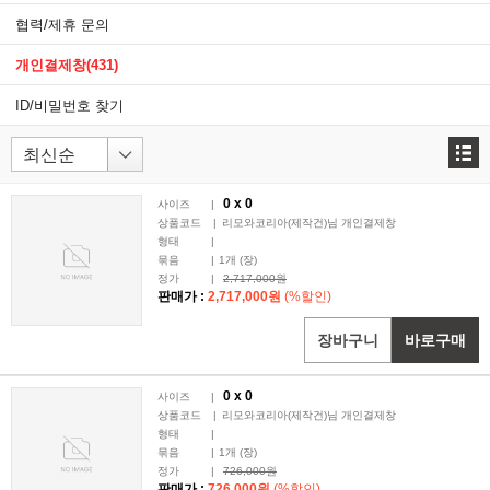
협력/제휴 문의
개인결제창
(431)
ID/비밀번호 찾기
0 x
0
사이즈
|
상품코드
|
리모와코리아(제작건)님 개인결제창
형태
|
묶음
|
1
개 (장)
정가
|
2,717,000원
판매가 :
2,717,000원
(%할인)
장바구니
바로구매
0 x
0
사이즈
|
상품코드
|
리모와코리아(제작건)님 개인결제창
형태
|
묶음
|
1
개 (장)
정가
|
726,000원
판매가 :
726,000원
(%할인)