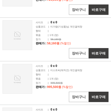
장바구니
바로구매
0 x
0
사이즈
|
상품코드
|
이가람(기성품)님 개인결제창
형태
|
묶음
|
1
개 (장)
정가
|
58,160원
판매가 :
58,160원
(%할인)
장바구니
바로구매
0 x
0
사이즈
|
상품코드
|
이스트씨(제작건) 개인결제창
형태
|
묶음
|
1
개 (장)
정가
|
995,500원
판매가 :
995,500원
(%할인)
장바구니
바로구매
0 x
0
사이즈
|