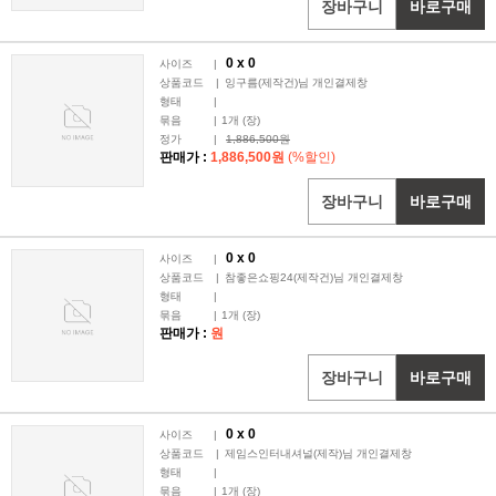
장바구니
바로구매
0 x
0
사이즈
|
상품코드
|
잉구름(제작건)님 개인결제창
형태
|
묶음
|
1
개 (장)
정가
|
1,886,500원
판매가 :
1,886,500원
(%할인)
장바구니
바로구매
0 x
0
사이즈
|
상품코드
|
참좋은쇼핑24(제작건)님 개인결제창
형태
|
묶음
|
1
개 (장)
판매가 :
원
장바구니
바로구매
0 x
0
사이즈
|
상품코드
|
제임스인터내셔널(제작)님 개인결제창
형태
|
묶음
|
1
개 (장)