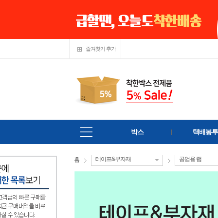
즐겨찾기 추가
박스
택배봉투
테이프&부자재
공업용 랩
홈