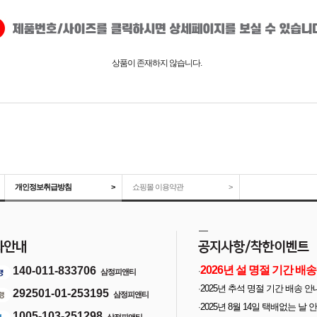
상품이 존재하지 않습니다.
개인정보취급방침
>
쇼핑몰 이용약관
>
2026년 설 명절 기간 배송
140-011-833706
·
삼정피앤티
안내
2025년 추석 명절 기간 배송 안
·
292501-01-253195
삼정피앤티
2025년 8월 14일 택배없는 날 
·
1005-103-251298