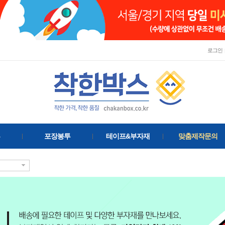
로그인
포장봉투
테이프&부자재
맞춤제작문의